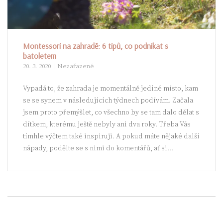
Montessori na zahradě: 6 tipů, co podnikat s
batoletem
20. 3. 2020
Nezařazené
Vypadá to, že zahrada je momentálně jediné místo, kam
se se synem v následujících týdnech podívám. Začala
jsem proto přemýšlet, co všechno by se tam dalo dělat s
dítkem, kterému ještě nebyly ani dva roky. Třeba Vás
tímhle výčtem také inspiruji. A pokud máte nějaké další
nápady, podělte se s nimi do komentářů, ať si...