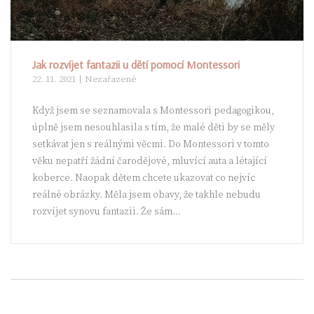
Jak rozvíjet fantazii u dětí pomocí Montessori
22. 11. 2021
Nezařazené
Když jsem se seznamovala s Montessori pedagogikou,
úplně jsem nesouhlasila s tím, že malé děti by se měly
setkávat jen s reálnými věcmi. Do Montessori v tomto
věku nepatří žádní čarodějové, mluvící auta a létající
koberce. Naopak dětem chcete ukazovat co nejvíc
reálné obrázky. Měla jsem obavy, že takhle nebudu
rozvíjet synovu fantazii. Že sám...