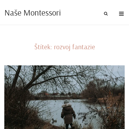
Skip
Naše Montessori
to
M
content
Štítek:
rozvoj fantazie