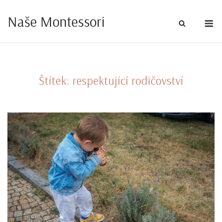
Skip
Naše Montessori
to
M
content
Štítek:
respektující rodičovství