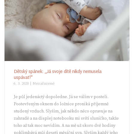
Dětský spánek: ,,Já svoje dítě nikdy nemusela
uspávat!“
6. 3. 2020
Nezařazené
Je půl jedenáctý dopoledne. Já se válím v posteli.
Pootevřeným oknem do ložnice proniká příjemně
studený vzduch. Slyším, jak někdo něco opravuje na
zahradě a na displej notebooku mi svítí sluníčko, takže
toho až tak moc nevidím. A na mě už skoro dvě hodiny
poklimbává můj deseti měsíční syn. Slyším každý jeho