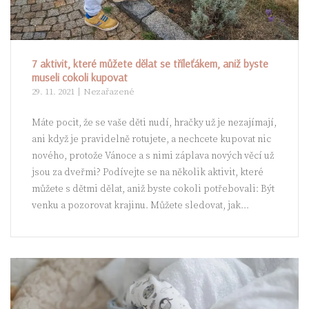
7 aktivit, které můžete dělat se tříleťákem, aniž byste
museli cokoli kupovat
29. 11. 2021
Nezařazené
Máte pocit, že se vaše děti nudí, hračky už je nezajímají,
ani když je pravidelně rotujete, a nechcete kupovat nic
nového, protože Vánoce a s nimi záplava nových věcí už
jsou za dveřmi? Podívejte se na několik aktivit, které
můžete s dětmi dělat, aniž byste cokoli potřebovali: Být
venku a pozorovat krajinu. Můžete sledovat, jak...