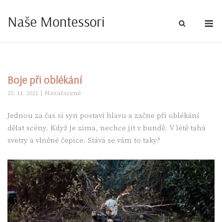
Skip
Naše Montessori
to
M
content
Boje při oblékání
15. 11. 2021
Nezařazené
Jednou za čas si syn postaví hlavu a začne při oblékání
dělat scény. Když je zima, nechce jít v bundě. V létě tahá
svetry a vlněné čepice. Stává se vám to taky?