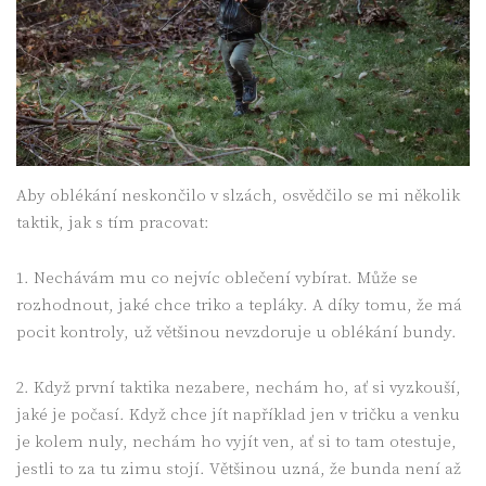
Aby oblékání neskončilo v slzách, osvědčilo se mi několik
taktik, jak s tím pracovat:
1. Nechávám mu co nejvíc oblečení vybírat. Může se
rozhodnout, jaké chce triko a tepláky. A díky tomu, že má
pocit kontroly, už většinou nevzdoruje u oblékání bundy.
2. Když první taktika nezabere, nechám ho, ať si vyzkouší,
jaké je počasí. Když chce jít například jen v tričku a venku
je kolem nuly, nechám ho vyjít ven, ať si to tam otestuje,
jestli to za tu zimu stojí. Většinou uzná, že bunda není až