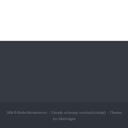
2026 © Naše Montessori
Zásady ochrany osobních údajů
Theme
by
SiteOrigin