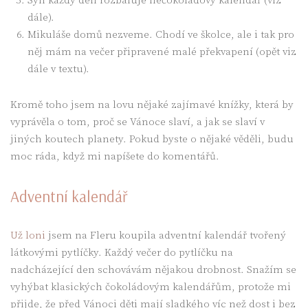
Syn každý den rozbaluje nečokoládový kalendář (viz
dále).
Mikuláše domů nezveme. Chodí ve školce, ale i tak pro
něj mám na večer připravené malé překvapení (opět viz
dále v textu).
Kromě toho jsem na lovu nějaké zajímavé knížky, která by
vyprávěla o tom, proč se Vánoce slaví, a jak se slaví v
jiných koutech planety. Pokud byste o nějaké věděli, budu
moc ráda, když mi napíšete do komentářů.
Adventní kalendář
Už loni
jsem na Fleru koupila adventní kalendář tvořený
látkovými pytlíčky. Každý večer do pytlíčku na
nadcházející den schovávám nějakou drobnost. Snažím se
vyhýbat klasických čokoládovým kalendářům, protože mi
přijde, že před Vánoci děti mají sladkého víc než dost i bez