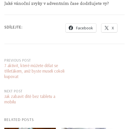
Jaké vánoční zvyky v adventním čase dodržujete vy?
SDÍLEJTE:
Facebook
X
Post
PREVIOUS POST
7 aktivit, které můžete dělat se
tříleťákem, aniž byste museli cokoli
navigation
kupovat
NEXT POST
Jak zabavit dítě bez tabletu a
mobilu
RELATED POSTS