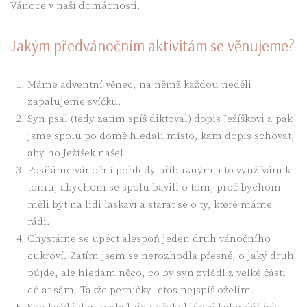
Vánoce v naší domácnosti.
Jakým předvánočním aktivitám se věnujeme?
Máme adventní věnec, na němž každou neděli
zapalujeme svíčku.
Syn psal (tedy zatím spíš diktoval) dopis Ježíškovi a pak
jsme spolu po domě hledali místo, kam dopis schovat,
aby ho Ježíšek našel.
Posíláme vánoční pohledy příbuzným a to využívám k
tomu, abychom se spolu bavili o tom, proč bychom
měli být na lidi laskaví a starat se o ty, které máme
rádi.
Chystáme se upéct alespoň jeden druh vánočního
cukroví. Zatím jsem se nerozhodla přesně, o jaký druh
půjde, ale hledám něco, co by syn zvládl z velké části
dělat sám. Takže perníčky letos nejspíš oželím.