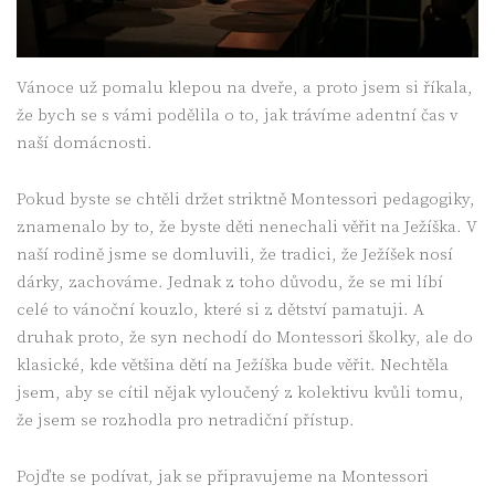
Vánoce už pomalu klepou na dveře, a proto jsem si říkala,
že bych se s vámi podělila o to, jak trávíme adentní čas v
naší domácnosti.
Pokud byste se chtěli držet striktně Montessori pedagogiky,
znamenalo by to, že byste děti nenechali věřit na Ježíška. V
naší rodině jsme se domluvili, že tradici, že Ježíšek nosí
dárky, zachováme. Jednak z toho důvodu, že se mi líbí
celé to vánoční kouzlo, které si z dětství pamatuji. A
druhak proto, že syn nechodí do Montessori školky, ale do
klasické, kde většina dětí na Ježíška bude věřit. Nechtěla
jsem, aby se cítil nějak vyloučený z kolektivu kvůli tomu,
že jsem se rozhodla pro netradiční přístup.
Pojďte se podívat, jak se připravujeme na Montessori