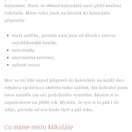
kalendáře. Navíc ve většině kalendářů není příliš kvalitní
čokoláda. Místo toho jsem na letošek do kalendáře
připravila:
malá autíčka, protože auta jsou už dlouho synovy
nejoblíbenější hračky,
samolepky,
smývatelná tetování,
sušené ovoce.
Moc se mi líbí nápad připravit do kalendáře na každý den
nějakou společnou aktivitu nebo zážitek. Ale bohužel jsem
letos neměla čas nic podobného vymýšlet. Musím si to
zapamatovat na příští rok. Myslím, že syn si to pak i víc
užije, protože už mu bude čtyři a půl roku.
Co máme místo Mikuláše