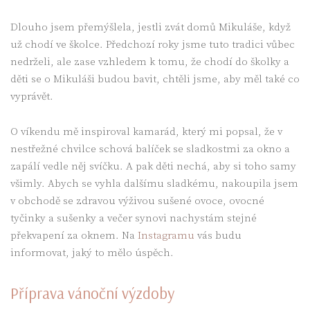
Dlouho jsem přemýšlela, jestli zvát domů Mikuláše, když
už chodí ve školce. Předchozí roky jsme tuto tradici vůbec
nedrželi, ale zase vzhledem k tomu, že chodí do školky a
děti se o Mikuláši budou bavit, chtěli jsme, aby měl také co
vyprávět.
O víkendu mě inspiroval kamarád, který mi popsal, že v
nestřežné chvilce schová balíček se sladkostmi za okno a
zapálí vedle něj svíčku. A pak děti nechá, aby si toho samy
všimly. Abych se vyhla dalšímu sladkému, nakoupila jsem
v obchodě se zdravou výživou sušené ovoce, ovocné
tyčinky a sušenky a večer synovi nachystám stejné
překvapení za oknem. Na
Instagramu
vás budu
informovat, jaký to mělo úspěch.
Příprava vánoční výzdoby