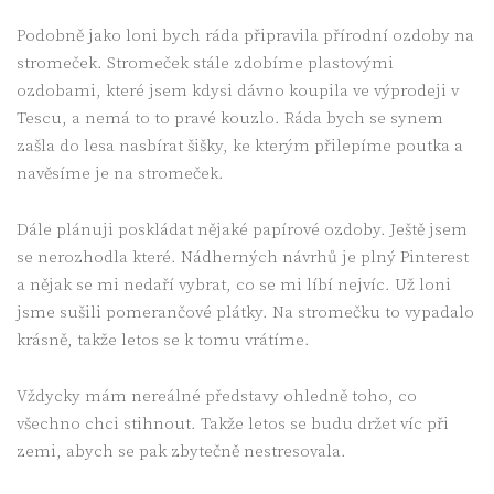
Podobně jako loni bych ráda připravila přírodní ozdoby na
stromeček. Stromeček stále zdobíme plastovými
ozdobami, které jsem kdysi dávno koupila ve výprodeji v
Tescu, a nemá to to pravé kouzlo. Ráda bych se synem
zašla do lesa nasbírat šišky, ke kterým přilepíme poutka a
navěsíme je na stromeček.
Dále plánuji poskládat nějaké papírové ozdoby. Ještě jsem
se nerozhodla které. Nádherných návrhů je plný Pinterest
a nějak se mi nedaří vybrat, co se mi líbí nejvíc. Už loni
jsme sušili pomerančové plátky. Na stromečku to vypadalo
krásně, takže letos se k tomu vrátíme.
Vždycky mám nereálné představy ohledně toho, co
všechno chci stihnout. Takže letos se budu držet víc při
zemi, abych se pak zbytečně nestresovala.