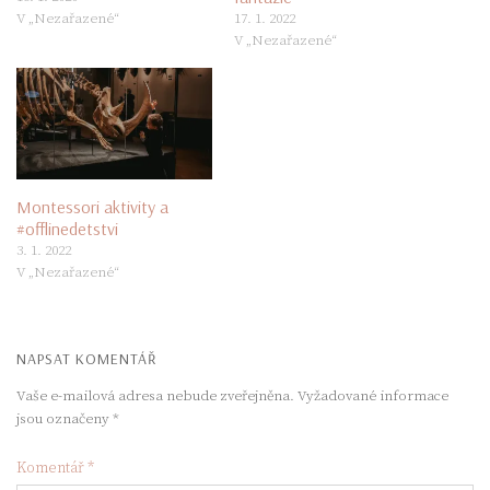
V „Nezařazené“
17. 1. 2022
V „Nezařazené“
Montessori aktivity a
#offlinedetstvi
3. 1. 2022
V „Nezařazené“
NAPSAT KOMENTÁŘ
Vaše e-mailová adresa nebude zveřejněna.
Vyžadované informace
jsou označeny
*
Komentář
*