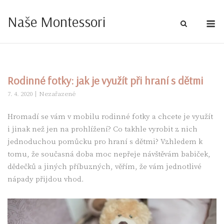
Skip
Naše Montessori
to
M
content
Rodinné fotky: jak je využít při hraní s dětmi
7. 4. 2020
Nezařazené
Hromadí se vám v mobilu rodinné fotky a chcete je využít
i jinak než jen na prohlížení? Co takhle vyrobit z nich
jednoduchou pomůcku pro hraní s dětmi? Vzhledem k
tomu, že současná doba moc nepřeje návštěvám babiček,
dědečků a jiných příbuzných, věřím, že vám jednotlivé
nápady přijdou vhod.