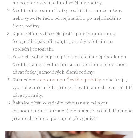
ho pojmenovávat jednotlivé členy rodiny.
Nechte dítě rodinné fotky roztřídit na muže a ženy
nebo vytvořte řadu od nejstaršího po nejmladšího
člena rodiny.
K portrétům vytiskněte ještě společnou rodinou
fotografii a pak přiřazujte portréty k fotkám na
společné fotografii.
Vezměte velký papír a předkreslete na něj rodokmen.
Nechte na něm volná místa, na která dítě bude moct
dávat fotky jednotlivých členů rodiny.
Nakreslete
slepou mapu České republiky
nebo kraje,
vyznačte města, kde příbuzní bydlí, a nechte na ně dítě
dávat portréty.
Řekněte dítěti o každém příbuzném nějakou
jednoduchou informaci (kde pracuje, co rád dělá nebo
jí) a nechte ho to postupně převyprávět.