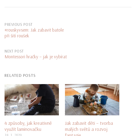
Post
PREVIOUS POST
#rouskyvsem: Jak zabavit batole
při šití roušek
navigation
NEXT POST
Montessori hračky – jak je vybírat
RELATED POSTS
4 způsoby, jak kreativně
Jak zabavit děti – tvorba
využít laminovačku
malých světů a rozvoj
fantazie
18. 1. 2020